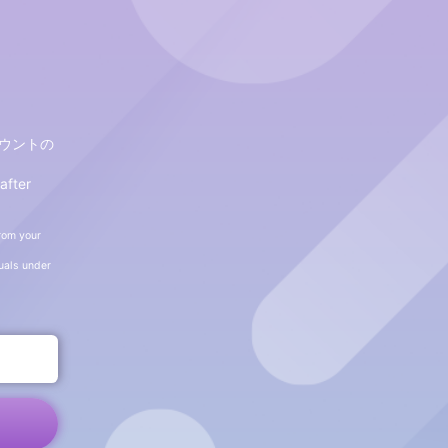
ウントの
after
m your
ls under