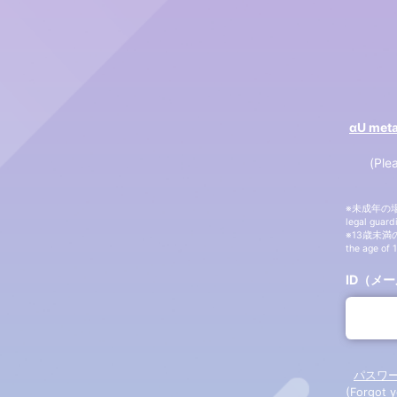
αU me
(Ple
※未成年の場合は
legal guardi
※13歳未満の方
the age of 
ID（メー
パスワ
(Forgot 