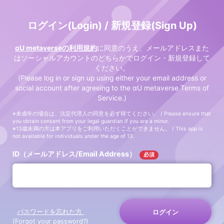
ログイン(Login) / 新規登録(Sign Up)
αU metaverseの利用規約
に同意のうえ、メールアドレスまた
はソーシャルアカウントのどちらかでログイン・新規登録して
ください。
(Please log in or sign up using either your email address or
social account after agreeing to the αU metaverse Terms of
Service.)
※未成年の場合は、法定代理人の同意を必ず得てください。 / Please ensure that
you obtain consent from your legal guardian if you are a minor.
※13歳未満の方は本アプリをご利用いただくことができません。 / This app is
not available for individuals under the age of 13.
ID（メールアドレス/Email Address）
必須
パスワードを忘れた方
ログイン
(Forgot your password?)