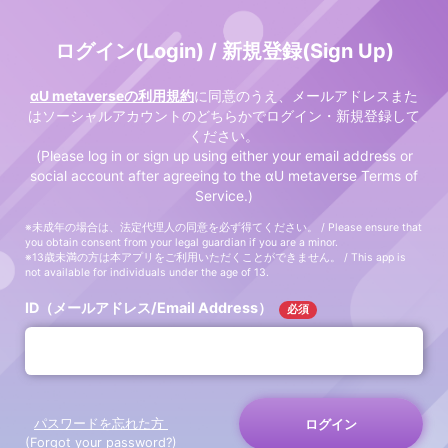
ログイン(Login) / 新規登録(Sign Up)
αU metaverseの利用規約
に同意のうえ、メールアドレスまた
はソーシャルアカウントのどちらかでログイン・新規登録して
ください。
(Please log in or sign up using either your email address or
social account after agreeing to the αU metaverse Terms of
Service.)
※未成年の場合は、法定代理人の同意を必ず得てください。 / Please ensure that
you obtain consent from your legal guardian if you are a minor.
※13歳未満の方は本アプリをご利用いただくことができません。 / This app is
not available for individuals under the age of 13.
ID（メールアドレス/Email Address）
必須
パスワードを忘れた方
ログイン
(Forgot your password?)