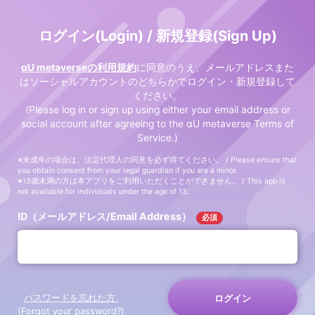
ログイン(Login) / 新規登録(Sign Up)
αU metaverseの利用規約
に同意のうえ、メールアドレスまた
はソーシャルアカウントのどちらかでログイン・新規登録して
ください。
(Please log in or sign up using either your email address or
social account after agreeing to the αU metaverse Terms of
Service.)
※未成年の場合は、法定代理人の同意を必ず得てください。 / Please ensure that
you obtain consent from your legal guardian if you are a minor.
※13歳未満の方は本アプリをご利用いただくことができません。 / This app is
not available for individuals under the age of 13.
ID（メールアドレス/Email Address）
必須
パスワードを忘れた方
ログイン
(Forgot your password?)