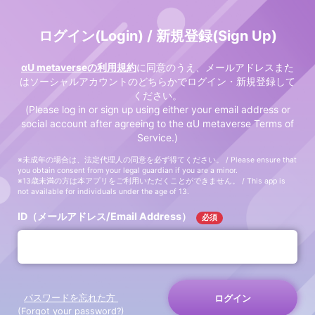
ログイン(Login) / 新規登録(Sign Up)
αU metaverseの利用規約
に同意のうえ、メールアドレスまた
はソーシャルアカウントのどちらかでログイン・新規登録して
ください。
(Please log in or sign up using either your email address or
social account after agreeing to the αU metaverse Terms of
Service.)
※未成年の場合は、法定代理人の同意を必ず得てください。 / Please ensure that
you obtain consent from your legal guardian if you are a minor.
※13歳未満の方は本アプリをご利用いただくことができません。 / This app is
not available for individuals under the age of 13.
ID（メールアドレス/Email Address）
必須
パスワードを忘れた方
ログイン
(Forgot your password?)