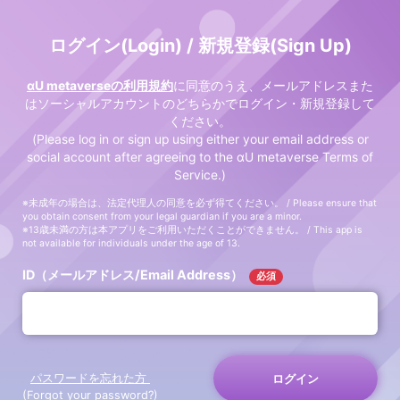
ログイン(Login) / 新規登録(Sign Up)
αU metaverseの利用規約
に同意のうえ、メールアドレスまた
はソーシャルアカウントのどちらかでログイン・新規登録して
ください。
(Please log in or sign up using either your email address or
social account after agreeing to the αU metaverse Terms of
Service.)
※未成年の場合は、法定代理人の同意を必ず得てください。 / Please ensure that
you obtain consent from your legal guardian if you are a minor.
※13歳未満の方は本アプリをご利用いただくことができません。 / This app is
not available for individuals under the age of 13.
ID（メールアドレス/Email Address）
必須
パスワードを忘れた方
ログイン
(Forgot your password?)