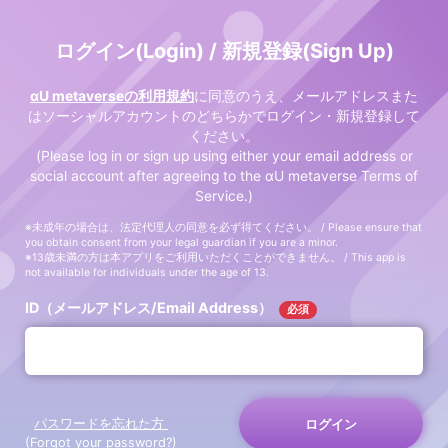
ログイン(Login) / 新規登録(Sign Up)
αU metaverseの利用規約
に同意のうえ、メールアドレスまた
はソーシャルアカウントのどちらかでログイン・新規登録して
ください。
(Please log in or sign up using either your email address or
social account after agreeing to the αU metaverse Terms of
Service.)
※未成年の場合は、法定代理人の同意を必ず得てください。 / Please ensure that
you obtain consent from your legal guardian if you are a minor.
※13歳未満の方は本アプリをご利用いただくことができません。 / This app is
not available for individuals under the age of 13.
ID（メールアドレス/Email Address）
必須
パスワードを忘れた方
ログイン
(Forgot your password?)