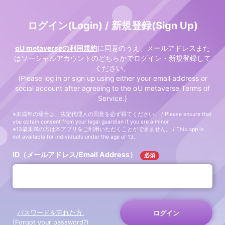
ログイン(Login) / 新規登録(Sign Up)
αU metaverseの利用規約
に同意のうえ、メールアドレスまた
はソーシャルアカウントのどちらかでログイン・新規登録して
ください。
(Please log in or sign up using either your email address or
social account after agreeing to the αU metaverse Terms of
Service.)
※未成年の場合は、法定代理人の同意を必ず得てください。 / Please ensure that
you obtain consent from your legal guardian if you are a minor.
※13歳未満の方は本アプリをご利用いただくことができません。 / This app is
not available for individuals under the age of 13.
ID（メールアドレス/Email Address）
必須
パスワードを忘れた方
ログイン
(Forgot your password?)