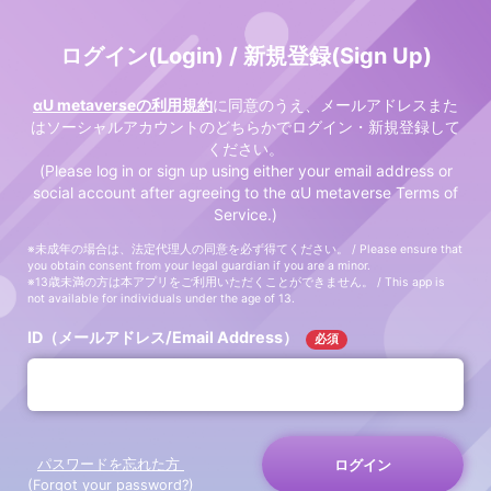
ログイン(Login) / 新規登録(Sign Up)
αU metaverseの利用規約
に同意のうえ、メールアドレスまた
はソーシャルアカウントのどちらかでログイン・新規登録して
ください。
(Please log in or sign up using either your email address or
social account after agreeing to the αU metaverse Terms of
Service.)
※未成年の場合は、法定代理人の同意を必ず得てください。 / Please ensure that
you obtain consent from your legal guardian if you are a minor.
※13歳未満の方は本アプリをご利用いただくことができません。 / This app is
not available for individuals under the age of 13.
ID（メールアドレス/Email Address）
必須
パスワードを忘れた方
ログイン
(Forgot your password?)