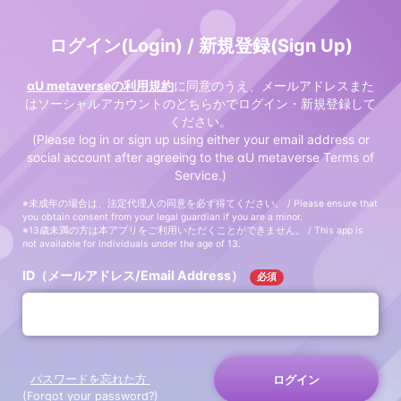
ログイン(Login) / 新規登録(Sign Up)
αU metaverseの利用規約
に同意のうえ、メールアドレスまた
はソーシャルアカウントのどちらかでログイン・新規登録して
ください。
(Please log in or sign up using either your email address or
social account after agreeing to the αU metaverse Terms of
Service.)
※未成年の場合は、法定代理人の同意を必ず得てください。 / Please ensure that
you obtain consent from your legal guardian if you are a minor.
※13歳未満の方は本アプリをご利用いただくことができません。 / This app is
not available for individuals under the age of 13.
ID（メールアドレス/Email Address）
必須
パスワードを忘れた方
ログイン
(Forgot your password?)